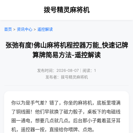
拨号精灵麻将机
首页
>
资讯中心
>
遥控解读
张弛有度!佛山麻将机程控器万能_快速记牌
算牌简易方法-遥控解读
发布时间：2026-08-07｜阅读：1
发布者：拨号精灵麻将机
你以为是手气差？错了，你坐的麻将机，底板里埋满
了铜线圈！他们早就换了磁力骰子，桌板下的电磁线
圈一通电，想要几点就几点。后台那小子戴着蓝牙耳
机，遥控器一按，直接给你喂牌、点炮。