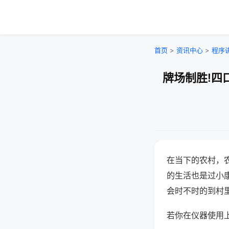
首页
>
资讯中心
>
程序
牌场制胜!四
在当下的农村，
的生活也是过小
会时不时的到村
若你在仪器使用上