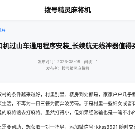
拨号精灵麻将机
讲解
口机过山车通用程序安装_长续航无线神器值得
发布时间：2026-08-08｜阅读：1
发布者：拨号精灵麻将机
农村的条件越来越好，村里别墅、楼房到处都是，家家户户几乎
康生活，不再为一日三餐为而奔波劳碌。于是村里一些妇女或者
里的麻将馆去打麻将。虽然打得小，但如果经常输也是一笔不小
需要帮助，想获取一对一指导，添加微信号; kkss8691 随时交