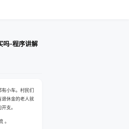
买吗-程序讲解
都有小车。村民们
有退休金的老人就
的开支。
流 。