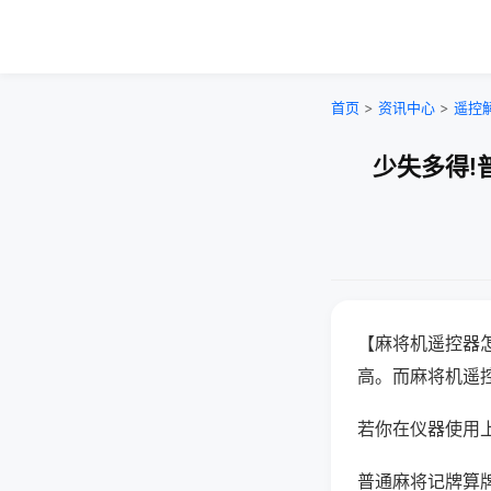
首页
>
资讯中心
>
遥控
少失多得!
【麻将机遥控器
高。而麻将机遥
若你在仪器使用上
普通麻将记牌算