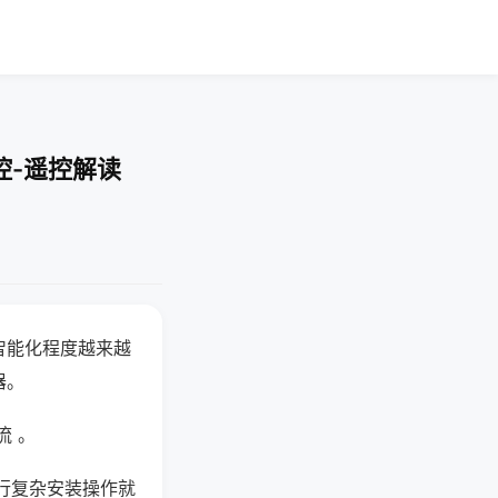
控-遥控解读
智能化程度越来越
器。
流 。
行复杂安装操作就