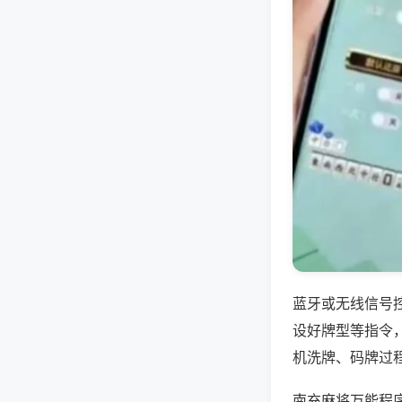
蓝牙或无线信号
设好牌型等指令
机洗牌、码牌过
南充麻将万能程