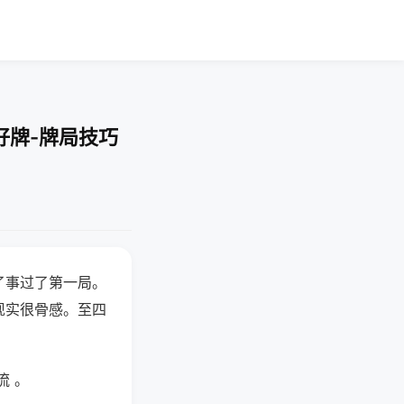
好牌-牌局技巧
了事过了第一局。
现实很骨感。至四
流 。