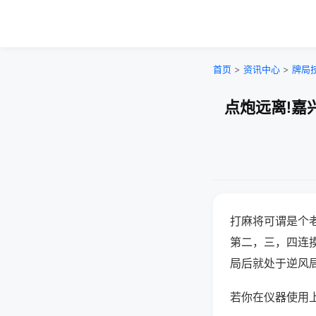
首页
>
资讯中心
>
牌局
点炮远离!嘉
打麻将可谓是个
第二，三，四连
局后就处于逆风
若你在仪器使用上