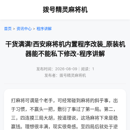
拨号精灵麻将机
首页
>
资讯中心
>
程序讲解
干货满满!西安麻将机内置程序改装_原装机
器能不能私下修改-程序讲解
发布时间：2026-08-09｜阅读：1
发布者：拨号精灵麻将机
打麻将可谓是个老手，可经常碰到麻将的斜乎事，出
于习惯，不赢头一把，敷衍了事过了第一局。第二，
三，四连摸三局大胡，按道理说，这场麻将下来是稳
赢钱。理想很丰满，现实很骨感。至四局后就处于逆