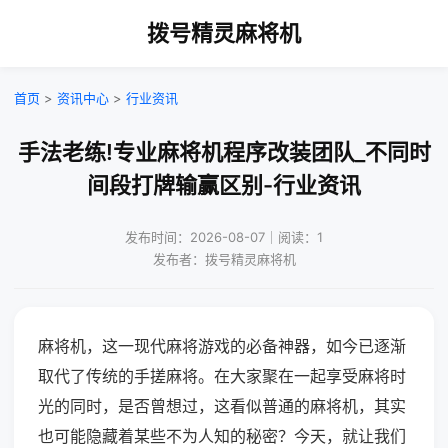
拨号精灵麻将机
首页
>
资讯中心
>
行业资讯
手法老练!专业麻将机程序改装团队_不同时
间段打牌输赢区别-行业资讯
发布时间：2026-08-07｜阅读：1
发布者：拨号精灵麻将机
麻将机，这一现代麻将游戏的必备神器，如今已逐渐
取代了传统的手搓麻将。在大家聚在一起享受麻将时
光的同时，是否曾想过，这看似普通的麻将机，其实
也可能隐藏着某些不为人知的秘密？今天，就让我们