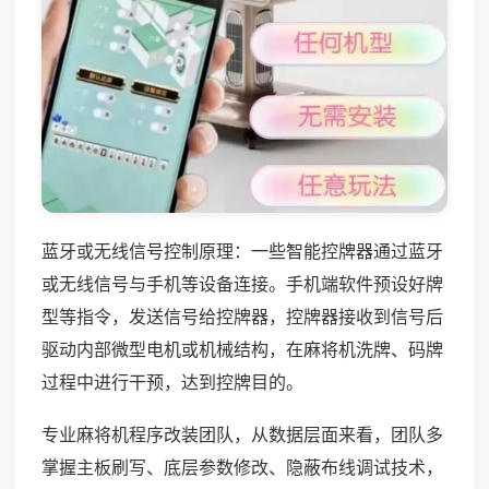
蓝牙或无线信号控制原理：一些智能控牌器通过蓝牙
或无线信号与手机等设备连接。手机端软件预设好牌
型等指令，发送信号给控牌器，控牌器接收到信号后
驱动内部微型电机或机械结构，在麻将机洗牌、码牌
过程中进行干预，达到控牌目的。
专业麻将机程序改装团队，从数据层面来看，团队多
掌握主板刷写、底层参数修改、隐蔽布线调试技术，