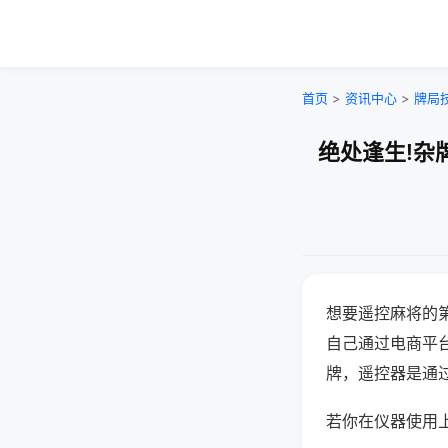
首页
>
资讯中心
>
牌局
绝处逢生!杂
想要遥控麻将的
自己通过电商平
牌，遥控器是通
若你在仪器使用上