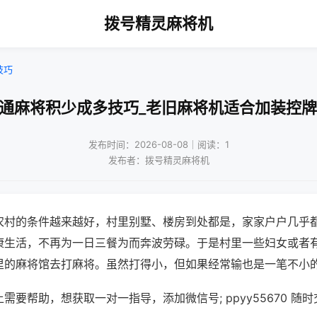
拨号精灵麻将机
技巧
普通麻将积少成多技巧_老旧麻将机适合加装控牌
发布时间：2026-08-08｜阅读：1
发布者：拨号精灵麻将机
农村的条件越来越好，村里别墅、楼房到处都是，家家户户几乎
康生活，不再为一日三餐为而奔波劳碌。于是村里一些妇女或者
里的麻将馆去打麻将。虽然打得小，但如果经常输也是一笔不小
需要帮助，想获取一对一指导，添加微信号; ppyy55670 随时