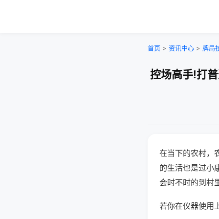
首页
>
资讯中心
>
牌局
控场高手!打
在当下的农村，
的生活也是过小
会时不时的到村
若你在仪器使用上