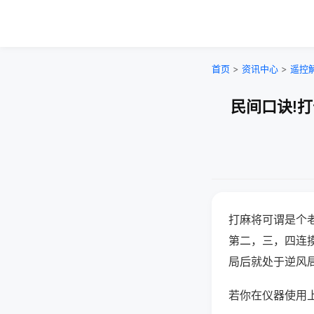
首页
>
资讯中心
>
遥控
民间口诀!
打麻将可谓是个
第二，三，四连
局后就处于逆风
若你在仪器使用上