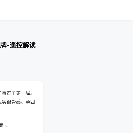
牌-遥控解读
了事过了第一局。
现实很骨感。至四
流 。