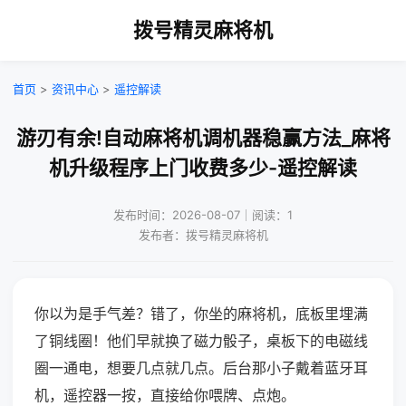
拨号精灵麻将机
首页
>
资讯中心
>
遥控解读
游刃有余!自动麻将机调机器稳赢方法_麻将
机升级程序上门收费多少-遥控解读
发布时间：2026-08-07｜阅读：1
发布者：拨号精灵麻将机
你以为是手气差？错了，你坐的麻将机，底板里埋满
了铜线圈！他们早就换了磁力骰子，桌板下的电磁线
圈一通电，想要几点就几点。后台那小子戴着蓝牙耳
机，遥控器一按，直接给你喂牌、点炮。