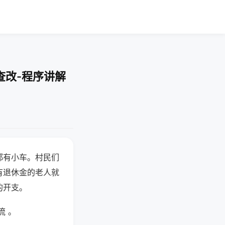
查改-程序讲解
都有小车。村民们
有退休金的老人就
的开支。
流 。