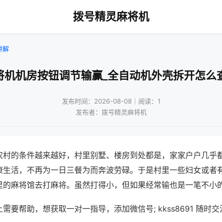
拨号精灵麻将机
讲解
将机机房按钮调节输赢_全自动机外壳拆开怎么
发布时间：2026-08-08｜阅读：1
发布者：拨号精灵麻将机
农村的条件越来越好，村里别墅、楼房到处都是，家家户户几乎
康生活，不再为一日三餐为而奔波劳碌。于是村里一些妇女或者
里的麻将馆去打麻将。虽然打得小，但如果经常输也是一笔不小
需要帮助，想获取一对一指导，添加微信号; kkss8691 随时交