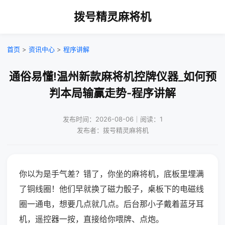
拨号精灵麻将机
首页
>
资讯中心
>
程序讲解
通俗易懂!温州新款麻将机控牌仪器_如何预
判本局输赢走势-程序讲解
发布时间：2026-08-06｜阅读：1
发布者：拨号精灵麻将机
你以为是手气差？错了，你坐的麻将机，底板里埋满
了铜线圈！他们早就换了磁力骰子，桌板下的电磁线
圈一通电，想要几点就几点。后台那小子戴着蓝牙耳
机，遥控器一按，直接给你喂牌、点炮。