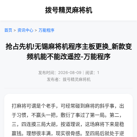
拨号精灵麻将机
首页
>
资讯中心
>
万能程序
抢占先机!无锡麻将机程序主板更换_新款变
频机能不能改遥控-万能程序
发布时间：2026-08-09｜阅读：1
发布者：拨号精灵麻将机
打麻将可谓是个老手，可经常碰到麻将的斜乎事，出
于习惯，不赢头一把，敷衍了事过了第一局。第二，
三，四连摸三局大胡，按道理说，这场麻将下来是稳
赢钱。理想很丰满，现实很骨感。至四局后就处于逆