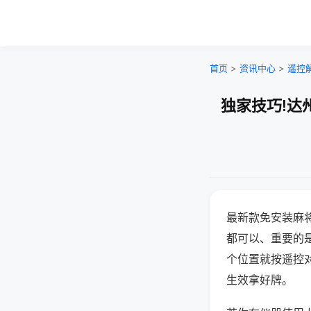
首页
>
资讯中心
>
遥控
独家技巧!达
最新款免安装麻
都可以、重要的是
个位置就按遥控
生效拿好牌。