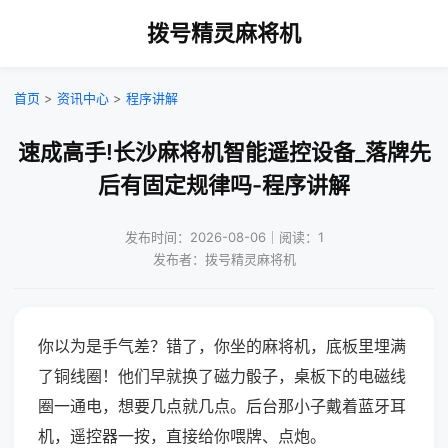
拨号精灵麻将机
首页
>
资讯中心
>
程序讲解
速成高手!长沙麻将机智能遥控设备_落牌先
后有固定规律吗-程序讲解
发布时间：2026-08-06｜阅读：1
发布者：拨号精灵麻将机
你以为是手气差？错了，你坐的麻将机，底板里埋满
了铜线圈！他们早就换了磁力骰子，桌板下的电磁线
圈一通电，想要几点就几点。后台那小子戴着蓝牙耳
机，遥控器一按，直接给你喂牌、点炮。