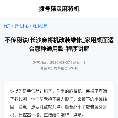
拨号精灵麻将机
首页
>
资讯中心
>
程序讲解
不传秘诀!长沙麻将机改装维修_家用桌面适
合哪种通用款-程序讲解
发布时间：2026-08-07｜阅读：1
发布者：拨号精灵麻将机
你以为是手气差？错了，你坐的麻将机，底板里埋满
了铜线圈！他们早就换了磁力骰子，桌板下的电磁线
圈一通电，想要几点就几点。后台那小子戴着蓝牙耳
机，遥控器一按，直接给你喂牌、点炮。