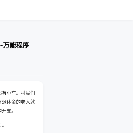
-万能程序
都有小车。村民们
有退休金的老人就
的开支。
 。