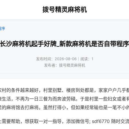
拨号精灵麻将机
程序
!长沙麻将机起手好牌_新款麻将机是否自带程序
发布时间：2026-08-06｜阅读：1
发布者：拨号精灵麻将机
农村的条件越来越好，村里别墅、楼房到处都是，家家户户几乎
康生活，不再为一日三餐为而奔波劳碌。于是村里一些妇女或者
里的麻将馆去打麻将。虽然打得小，但如果经常输也是一笔不小
需要帮助，想获取一对一指导，添加微信号; sdf6770 随时交流