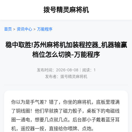
拨号精灵麻将机
首页
>
资讯中心
>
万能程序
稳中取胜!苏州麻将机加装程控器_机器输赢
档位怎么切换-万能程序
发布时间：2026-08-08｜阅读：1
发布者：拨号精灵麻将机
你以为是手气差？错了，你坐的麻将机，底板里埋满
了铜线圈！他们早就换了磁力骰子，桌板下的电磁线
圈一通电，想要几点就几点。后台那小子戴着蓝牙耳
机，遥控器一按，直接给你喂牌、点炮。